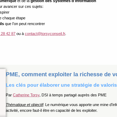
numérique
et de la
gestion des Systèmes d’Information
ur avancer sur ces sujets:
spirer
de chaque étape
ils
que l’on peut rencontrer
 28 42 87
ou à
contact@torsyconseil.fr
.
PME, comment exploiter la richesse de 
Les clés pour élaborer une stratégie de valor
Par
Catherine Torsy
, DSI à temps partagé auprès des PME
Thématique et objectif
: Le numérique vous apporte une mine d’info
activité, encore faut-il être en capacité de les exploiter.